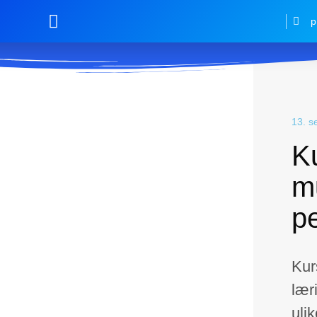
p
13. s
K
m
p
Kurs
lær
uli