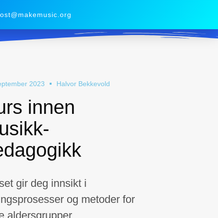
ost@makemusic.org
eptember 2023
Halvor Bekkevold
urs innen
usikk-
edagogikk
et gir deg innsikt i
ingsprosesser og metoder for
ke aldersgrupper