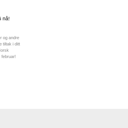
 nå!
r og andre
ltak i ditt
Norsk
 februar!