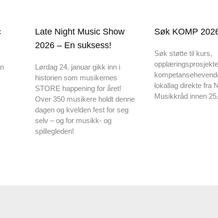
c
Late Night Music Show
Søk KOMP 2026
2026 – En suksess!
Søk støtte til kurs,
opplæringsprosjekte
en
Lørdag 24. januar gikk inn i
kompetansehevende ti
historien som musikernes
lokallag direkte fra 
STORE happening for året!
Musikkråd innen 25.
Over 350 musikere holdt denne
dagen og kvelden fest for seg
selv – og for musikk- og
spillegleden!