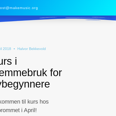
ost@makemusic.org
ril 2018
Halvor Bekkevold
rs i
temmebruk for
ybegynnere
kommen til kurs hos
rommet i April!