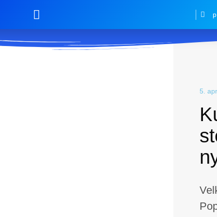
p
5. ap
Ku
s
n
Vel
Pop