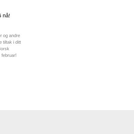
 nå!
r og andre
ltak i ditt
Norsk
 februar!