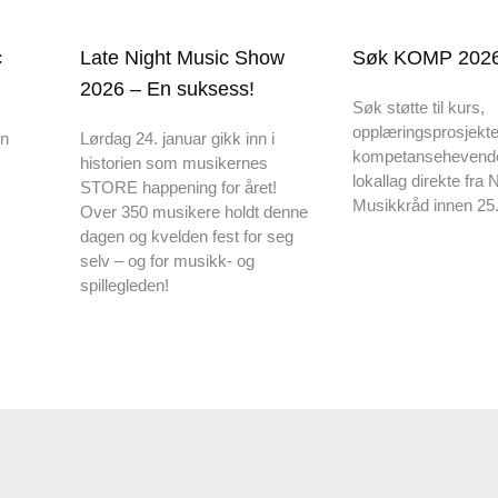
c
Late Night Music Show
Søk KOMP 2026
2026 – En suksess!
Søk støtte til kurs,
opplæringsprosjekte
en
Lørdag 24. januar gikk inn i
kompetansehevende ti
historien som musikernes
lokallag direkte fra 
STORE happening for året!
Musikkråd innen 25.
Over 350 musikere holdt denne
dagen og kvelden fest for seg
selv – og for musikk- og
spillegleden!