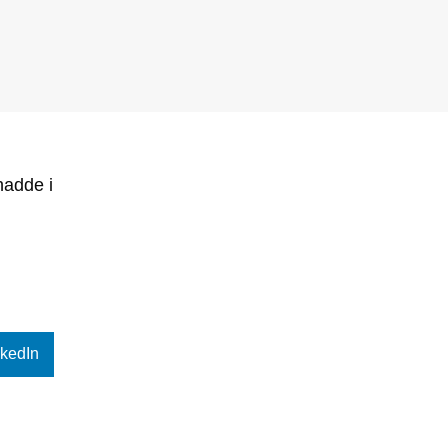
hadde i
nkedIn