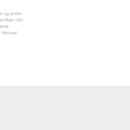
er og andre
iltak i ditt
Norsk
 februar!