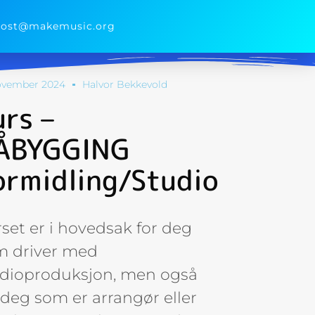
post@makemusic.org
november 2024
Halvor Bekkevold
urs –
ÅBYGGING
ormidling/Studio
set er i hovedsak for deg
m driver med
udioproduksjon, men også
 deg som er arrangør eller