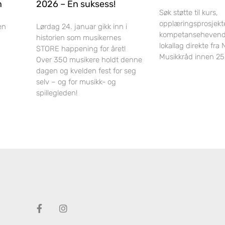
n
2026 – En suksess!
Søk støtte til kurs,
opplæringsprosjekt
en
Lørdag 24. januar gikk inn i
kompetansehevende t
historien som musikernes
lokallag direkte fra 
STORE happening for året!
Musikkråd innen 25.
Over 350 musikere holdt denne
dagen og kvelden fest for seg
selv – og for musikk- og
spillegleden!