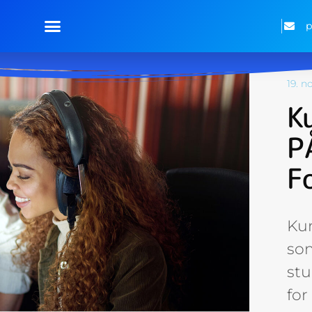
19. 
K
P
F
Kur
so
st
for