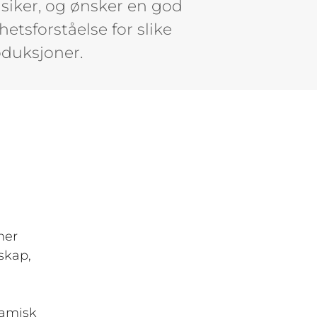
iker, og ønsker en god
hetsforståelse for slike
duksjoner.
mer
skap,
namisk