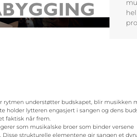
mus
hel
pro
r rytmen understøtter budskapet, blir musikken 
te holder lytteren engasjert i sangen og dens bud
 faktisk når frem.
 fungerer som musikalske broer som binder versene
en. Disse strukturelle elementene gir sangen et dy