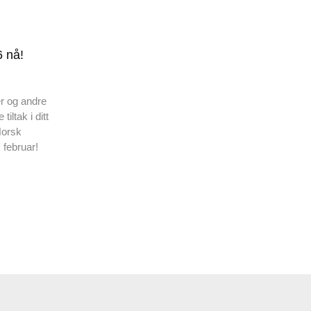
 nå!
r og andre
ltak i ditt
Norsk
 februar!