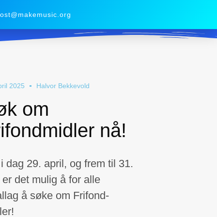
ost@makemusic.org
pril 2025
Halvor Bekkevold
øk om
ifondmidler nå!
i dag 29. april, og frem til 31.
 er det mulig å for alle
allag å søke om Frifond-
ler!