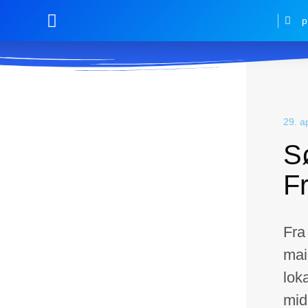
p
29. a
S
Fr
Fra 
mai
lok
mid