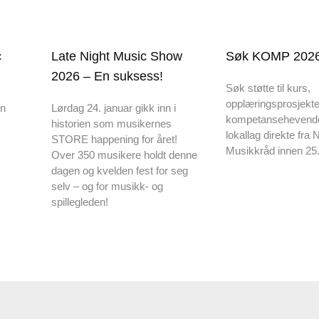
c
Late Night Music Show
Søk KOMP 2026
2026 – En suksess!
Søk støtte til kurs,
opplæringsprosjekte
en
Lørdag 24. januar gikk inn i
kompetansehevende ti
historien som musikernes
lokallag direkte fra 
STORE happening for året!
Musikkråd innen 25.
Over 350 musikere holdt denne
dagen og kvelden fest for seg
selv – og for musikk- og
spillegleden!